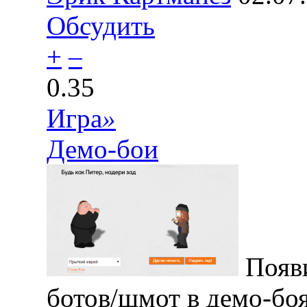
Обсудить
+
–
0.35
Игра
»
Демо-бои
Появи
ботов/шмот в демо-бо