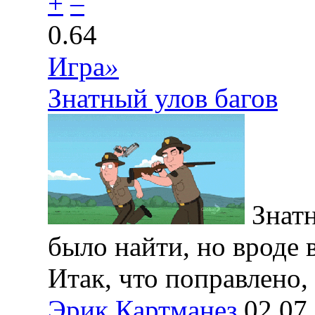
+
–
0.64
Игра
»
Знатный улов багов
Знатн
было найти, но вроде 
Итак, что поправлено,
Эрик Картманез
02.07