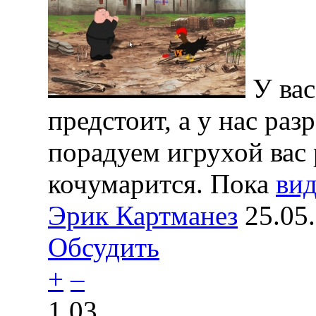
У вас
предстоит, а у нас раз
порадуем игрухой вас 
кочумарится. Пока
вид
Эрик Картманез
25.05
Обсудить
+
–
1.03