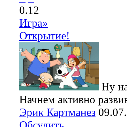
0.12
Игра
»
Открытие!
Ну на
Начнем активно развив
Эрик Картманез
09.07
Обсудить