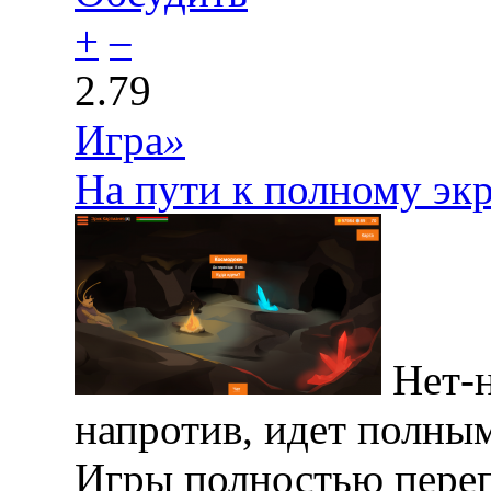
+
–
2.79
Игра
»
На пути к полному эк
Нет-н
напротив, идет полным
Игры полностью пере