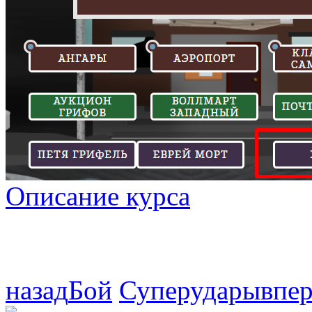
Описание курса
назад
Бой
Суперудары
впе